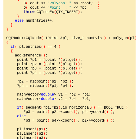
D
( 
cout << 
"Polygon: " 
<< *root;  
)

D
( 
cout << 
"Point  : " 
<< *p;     
)

throw 
CQTreeEx
(
QTX_INSERT
)
;

}

else 
numEntries++;

}

}

CQTNode::CQTNode
( 
IDList &pl, size_t numLvls 
) 
: polygon
(
pl
)
,
{

if
( 
pl.entries
() 
== 4 
)

  {

addReference
()
;

     point *p1 = 
(
point *
)
pl.get
()
;

     point *p2 = 
(
point *
)
pl.get
()
;

     point *p3 = 
(
point *
)
pl.get
()
;

     point *p4 = 
(
point *
)
pl.get
()
;

     *p2 = midpoint
(
*p1, *p2 
)
;

     *p4 = midpoint
(
*p1, *p4 
)
;

     mathVector<
double
> v1 = *p2 - *p1;

     mathVector<
double
> v2 = *p4 - *p1;

if
( 
segment
(
*p1,*p2
)
.is_horizontal
() 
== BOOL_TRUE 
)

*p3 = point
( 
p2->xcoord
()
, p4->ycoord
() )
;

else

*p3 = point
( 
p4->xcoord
()
, p2->ycoord
() )
;

     pl.insert
(
p1
)
;

     pl.insert
(
p2
)
;

     pl.insert
(
p3
)
;
