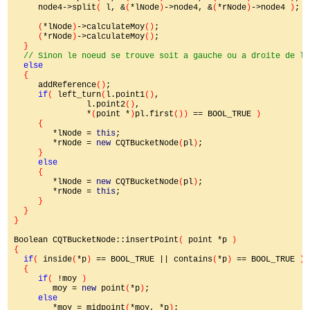
     node4->split
( 
l, &
(
*lNode
)
->node4, &
(
*rNode
)
->node4 
)
;

(
*lNode
)
->calculateMoy
()
;

(
*rNode
)
->calculateMoy
()
;

}

// Sinon le noeud se trouve soit a gauche ou a droite de la
else

{

addReference
()
;

if
( 
left_turn
(
l.point1
()
,

               l.point2
()
,

               *
(
point *
)
pl.first
()) 
== BOOL_TRUE 
)

     {

*lNode = 
this
;

        *rNode = 
new 
CQTBucketNode
(
pl
)
;

}

else

{

*lNode = 
new 
CQTBucketNode
(
pl
)
;

        *rNode = 
this
;

}

  }

}

Boolean CQTBucketNode::insertPoint
( 
point *p 
)

{

if
( 
inside
(
*p
) 
== BOOL_TRUE || contains
(
*p
) 
== BOOL_TRUE 
)

  {

if
( 
!moy 
)

moy = 
new 
point
(
*p
)
;

else

*moy = midpoint
(
*moy, *p
)
;
