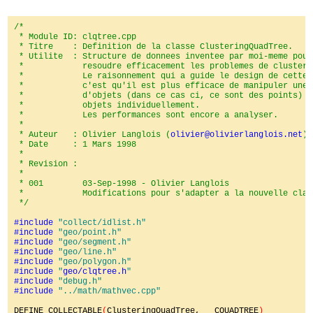
/*

 * Module ID: clqtree.cpp

 * Titre    : Definition de la classe ClusteringQuadTree.

 * Utilite  : Structure de donnees inventee par moi-meme pour

 *            resoudre efficacement les problemes de clusterin
 *            Le raisonnement qui a guide le design de cette 
 *            c'est qu'il est plus efficace de manipuler une 
 *            d'objets (dans ce cas ci, ce sont des points) q
 *            objets individuellement.

 *            Les performances sont encore a analyser.

 *

 * Auteur   : Olivier Langlois (
olivier@olivierlanglois.net
)

 * Date     : 1 Mars 1998

 *

 * Revision :

 *

 * 001        03-Sep-1998 - Olivier Langlois

 *            Modifications pour s'adapter a la nouvelle clas
 */

#include 
#include 
#include 
#include 
#include 
#include 
"
geo/clqtree.h
#include 
#include 
"../math/mathvec.cpp"

DEFINE_COLLECTABLE
(
ClusteringQuadTree, __CQUADTREE
)
