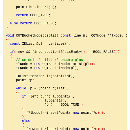
     pointList.insert
(
p
)
;

return 
BOOL_TRUE;

}

else return 
}

void 
CQTBucketNode::split
( 
const 
line &l, CQTNode **lNode, CQ
{

const 
IDList &pl = vertices
()
;

if
( 
moy && 
(
intersection
(
l
)
.isEmpty
() 
== BOOL_FALSE
) )

  {

// On doit 'splitter' encore plus

*lNode = 
new 
CQTBucketNode
(
IDList
(
pl
))
;

     *rNode = 
new 
CQTBucketNode
(
pl
)
;

     IDListIterator it
(
pointList
)
;

     point *p;

while
( 
p = 
(
point *
)
++it 
)

     {

if
( 
left_turn
( 
l.point1
()
,

                   l.point2
()
,

                   *p 
) 
== BOOL_TRUE 
)

        {

          (
*lNode
)
->insertPoint
( 
new 
point
(
*p
) )
;

}

else

{

          (
*rNode
)
->insertPoint
( 
new 
point
(
*p
) )
;
