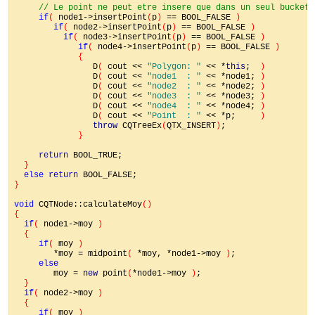
// Le point ne peut etre insere que dans un seul bucket

if
( 
node1->insertPoint
(
p
) 
== BOOL_FALSE 
)

if
( 
node2->insertPoint
(
p
) 
== BOOL_FALSE 
)

if
( 
node3->insertPoint
(
p
) 
== BOOL_FALSE 
)

if
( 
node4->insertPoint
(
p
) 
== BOOL_FALSE 
)

             {

D
( 
cout << 
"Polygon: " 
<< *
this
;  
)

D
( 
cout << 
"node1  : " 
<< *node1; 
)

D
( 
cout << 
"node2  : " 
<< *node2; 
)

D
( 
cout << 
"node3  : " 
<< *node3; 
)

D
( 
cout << 
"node4  : " 
<< *node4; 
)

D
( 
cout << 
"Point  : " 
<< *p;     
)

throw 
CQTreeEx
(
QTX_INSERT
)
;

}

return 
BOOL_TRUE;

}

else return 
}

void 
CQTNode::calculateMoy
()

{

if
( 
node1->moy 
)

  {

if
( 
moy 
)

*moy = midpoint
( 
*moy, *node1->moy 
)
;

else

moy = 
new 
point
(
*node1->moy 
)
;

}

if
( 
node2->moy 
)

  {

if
( 
moy 
)
