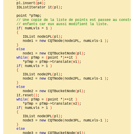
     pl.insert
(
p4
)
;

     IDListIterator it
(
pl
)
;

     point *pTmp;

// Une copie de la liste de points est passee au constru
     // enfants car eux aussi modifient la liste.

if
( 
numLvls > 1 
)

     {

IDList node1PL
(
pl
)
;

        node1 = 
new 
CQTNode
(
node1PL, numLvls-1 
)
;

}

else

node1 = 
new 
CQTBucketNode
(
pl
)
;

while
( 
pTmp = 
(
point *
)
++it 
)

*pTmp = pTmp->translate
(
v1
)
;

if
( 
numLvls > 1 
)

     {

IDList node2PL
(
pl
)
;

        node2 = 
new 
CQTNode
(
node2PL, numLvls-1 
)
;

}

else

node2 = 
new 
CQTBucketNode
(
pl
)
;

     it.reset
()
;

while
( 
pTmp = 
(
point *
)
++it 
)

*pTmp = pTmp->translate
(
v2
)
;

if
( 
numLvls > 1 
)

     {

IDList node3PL
(
pl
)
;

        node3 = 
new 
CQTNode
(
node3PL, numLvls-1 
)
;

}

else

node3 = 
new 
CQTBucketNode
(
pl
)
;
