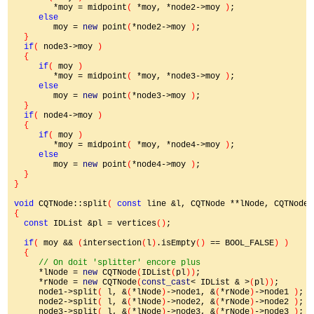
*moy = midpoint
( 
*moy, *node2->moy 
)
;

else

moy = 
new 
point
(
*node2->moy 
)
;

}

if
( 
node3->moy 
)

  {

if
( 
moy 
)

*moy = midpoint
( 
*moy, *node3->moy 
)
;

else

moy = 
new 
point
(
*node3->moy 
)
;

}

if
( 
node4->moy 
)

  {

if
( 
moy 
)

*moy = midpoint
( 
*moy, *node4->moy 
)
;

else

moy = 
new 
point
(
*node4->moy 
)
;

}

}

void 
CQTNode::split
( 
const 
line &l, CQTNode **lNode, CQTNode 
{

const 
IDList &pl = vertices
()
;

if
( 
moy && 
(
intersection
(
l
)
.isEmpty
() 
== BOOL_FALSE
) )

  {

// On doit 'splitter' encore plus

*lNode = 
new 
CQTNode
(
IDList
(
pl
))
;

     *rNode = 
new 
CQTNode
(
const_cast
< IDList & >
(
pl
))
;

     node1->split
( 
l, &
(
*lNode
)
->node1, &
(
*rNode
)
->node1 
)
;

     node2->split
( 
l, &
(
*lNode
)
->node2, &
(
*rNode
)
->node2 
)
;

     node3->split
( 
l, &
(
*lNode
)
->node3, &
(
*rNode
)
->node3 
)
;
