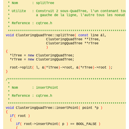
 * Nom       : splitTree

 *

 * Utilite   : Construit 2 sous-QuadTree, l'un contenant tous
 *             a gauche de la ligne, l'autre tous les noeud a
 *

 * Reference : cqtree.h

 *

void 
ClusteringQuadTree::splitTree
( 
const 
line &l,

                    ClusteringQuadTree **lTree,

                    ClusteringQuadTree **rTree

)

{

*lTree = 
new 
ClusteringQuadTree;

  *rTree = 
new 
ClusteringQuadTree;

  root->split
( 
l, &
(
*lTree
)
->root, &
(
*rTree
)
->root 
)
}

/************************************************************
 *

 * Nom       : insertPoint

 *

 * Reference : cqtree.h

 *

void 
ClusteringQuadTree::insertPoint
( 
point *p 
)

{

if
( 
root 
)

  {

if
( 
root->insertPoint
( 
p 
) 
== BOOL_FALSE 
)

     {
