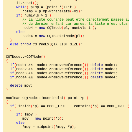
     it.reset
()
;

while
( 
pTmp = 
(
point *
)
++it 
)

*pTmp = pTmp->translate
(
-v1
)
;

if
( 
numLvls > 1 
)

// La liste courante peut etre directement passee au 
        // du dernier enfant car apres, la liste n'est plus u
node4 = 
new 
CQTNode
(
pl, numLvls-1 
)
;

else

node4 = 
new 
CQTBucketNode
(
pl
)
;

}

else 
throw 
CQTreeEx
(
QTX_LIST_SIZE
)
}

CQTNode::~CQTNode
()

{

if
(
node1 && !node1->removeReference
()) 
delete 
node1;

if
(
node2 && !node2->removeReference
()) 
delete 
node2;

if
(
node3 && !node3->removeReference
()) 
delete 
node3;

if
(
node4 && !node4->removeReference
()) 
delete 
node4;

delete 
}

Boolean CQTNode::insertPoint
( 
point *p 
)

{

if
( 
inside
(
*p
) 
== BOOL_TRUE || contains
(
*p
) 
== BOOL_TRUE 
)

  {

if
( 
!moy 
)

moy = 
new 
point
(
*p
)
;

else

*moy = midpoint
(
*moy, *p
)
;
