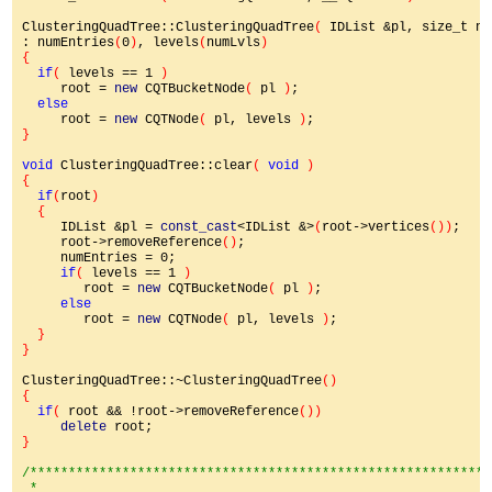
ClusteringQuadTree::ClusteringQuadTree
( 
IDList &pl, size_t nu
: numEntries
(
0
)
, levels
(
numLvls
)

{

if
( 
levels == 1 
)

root = 
new 
CQTBucketNode
( 
pl 
)
;

else

root = 
new 
CQTNode
( 
pl, levels 
)
}

void 
ClusteringQuadTree::clear
( 
void 
)

{

if
(
root
)

  {

IDList &pl = 
const_cast
<IDList &>
(
root->vertices
())
;

     root->removeReference
()
;

     numEntries = 0;

if
( 
levels == 1 
)

root = 
new 
CQTBucketNode
( 
pl 
)
;

else

root = 
new 
CQTNode
( 
pl, levels 
)
;

}

}

ClusteringQuadTree::~ClusteringQuadTree
()

{

if
( 
root && !root->removeReference
())

delete 
}

/************************************************************
 *
