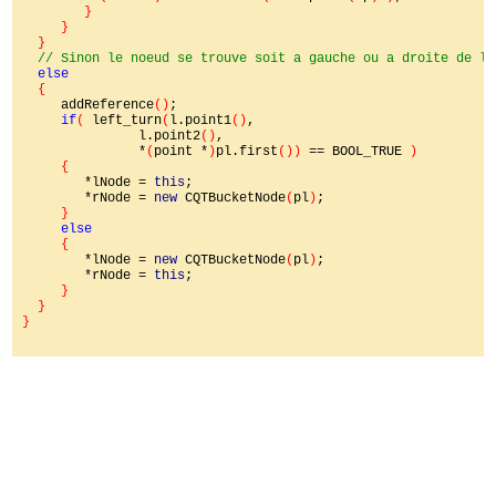
}

     }

  }

// Sinon le noeud se trouve soit a gauche ou a droite de la
else

{

addReference
()
;

if
( 
left_turn
(
l.point1
()
,

               l.point2
()
,

               *
(
point *
)
pl.first
()) 
== BOOL_TRUE 
)

     {

*lNode = 
this
;

        *rNode = 
new 
CQTBucketNode
(
pl
)
;

}

else

{

*lNode = 
new 
CQTBucketNode
(
pl
)
;

        *rNode = 
this
;

}

  }

}
